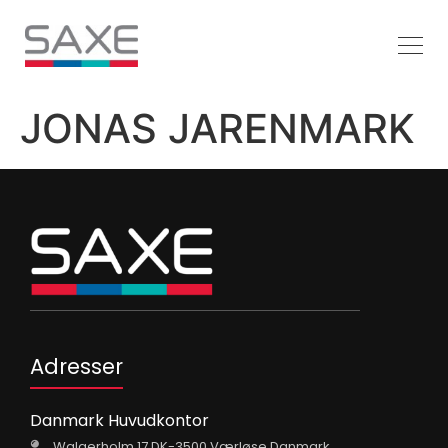
JONAS JARENMARK
Adresser
Danmark Huvudkontor
Walgerholm 17 DK-3500 Værløse Danmark