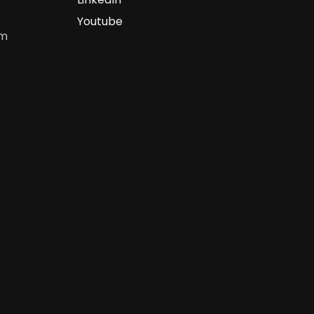
Youtube
om
m