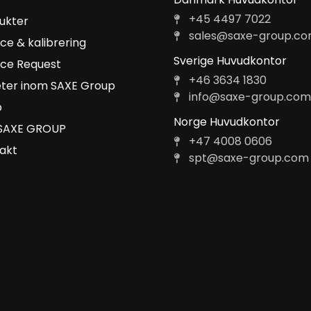
+45 4497 7022
ukter
sales@saxe-group.c
ice & kalibrering
Sverige Huvudkontor
ice Request
+46 3634 1830
ter inom SAXE Group
info@saxe-group.co
b
Norge Huvudkontor
SAXE GROUP
+47 4008 0606
akt
spt@saxe-group.com