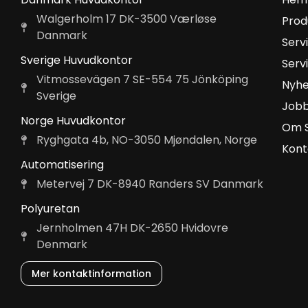
Walgerholm 17 DK-3500 Værløse
Prod
Danmark
Serv
Sverige Huvudkontor
Serv
Vitmossevägen 7 SE-554 75 Jönköping
Nyhe
Sverige
Job
Norge Huvudkontor
Om 
Ryghgata 4b, NO-3050 Mjøndalen, Norge
Kont
Automatisering
Metervej 7 DK-8940 Randers SV Danmark
Polyuretan
Jernholmen 47H DK-2650 Hvidovre
Denmark
Mer kontaktinformation