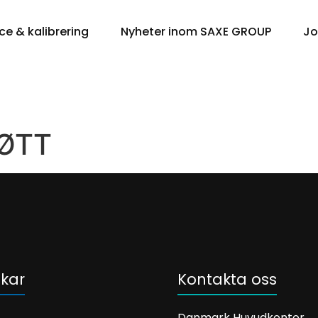
ce & kalibrering
Nyheter inom SAXE GROUP
J
ØTT
kar
Kontakta oss
Danmark Huvudkontor